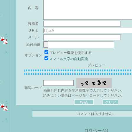
内 容
投稿者
ＵＲＬ
メール
添付画像
プレビュー機能を使用する
オプション
スマイル文字の自動変換
プレビュー
確認コード
画像と同じ内容を半角英数字で入力してください。
読みにくい場合はページをリロードしてください。
コメントはありません。
(1/1ページ)