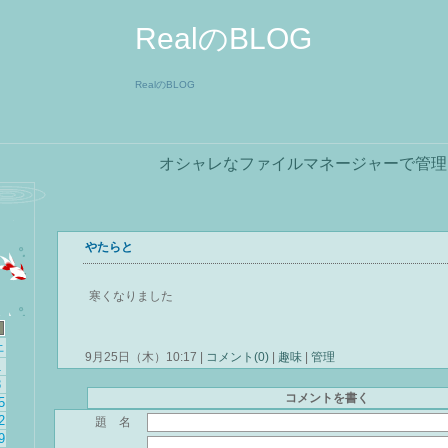
RealのBLOG
RealのBLOG
オシャレなファイルマネージャーで管理
やたらと
寒くなりました
土
9月25日（木）10:17 |
コメント(0)
|
趣味
|
管理
1
8
コメントを書く
5
2
題 名
9