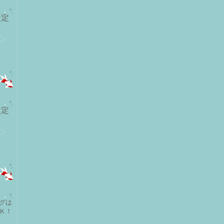
設定
く
設定
グは
Ｋ！