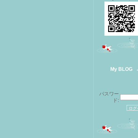
My BLOG
パスワー
ド: