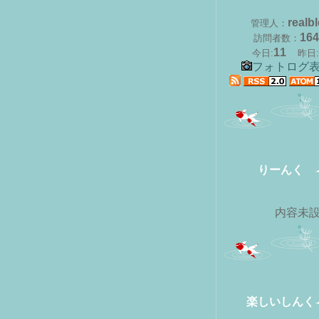
realb
管理人：
164
訪問者数：
11
今日:
昨日:
フォトログ
りーんく
内容未
楽しいしんく