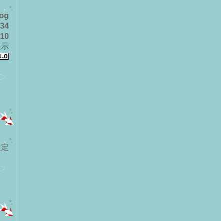
log
34
10
表示
設定