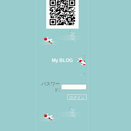
My BLOG
パスワー
ド: