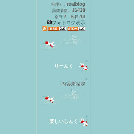
realblog
管理人：
16438
訪問者数：
2
13
今日:
昨日:
フォトログ表示
りーんく
内容未設定
楽しいしんく